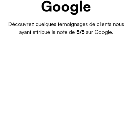
Google
Découvrez quelques témoignages de clients nous
ayant attribué la note de
5/5
sur Google.
Jeremy P.
il y a 3 mois
iCasque, site e-commerce spécialisé dans
l’équipement motard et les pièces moto, est
hébergé chez Greenhoster depuis plus de
10 ans. Nous sommes très satisfaits :
l’équip...