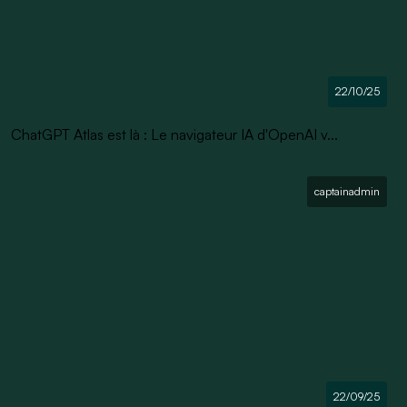
22/10/25
ChatGPT Atlas est là : Le navigateur IA d'OpenAI v...
captainadmin
22/09/25