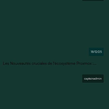
18/12/25
Les Nouveautés cruciales de l'écosystème Proxmox :...
captainadmin