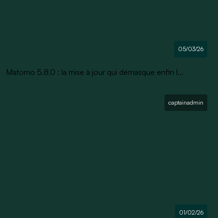
05/03/26
Matomo 5.8.0 : la mise à jour qui démasque enfin l...
captainadmin
01/02/26