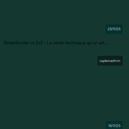
25/11/25
Greenhoster vs Ex2 : La vérité technique qu'un art...
captainadmin
18/11/25