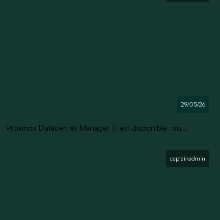
29/05/26
Proxmox Datacenter Manager 1.1 est disponible : au...
captainadmin