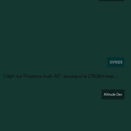
01/11/25
Ceph sur Proxmox multi-AZ : pourquoi la CRUSH map ...
Altitude Dev