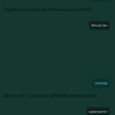
PegaProx, la solution de référence pour l’administ...
Altitude Dev
05/01/26
Alerte Cyber : Le groupe LAPSUS$ revendique le pir...
captainadmin