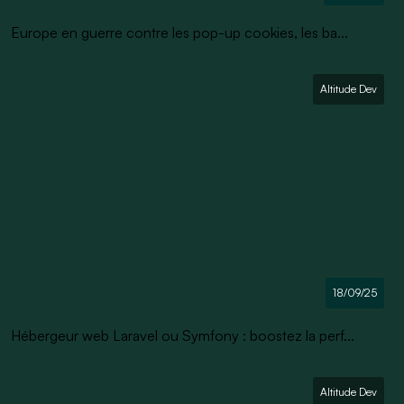
Europe en guerre contre les pop-up cookies, les ba...
Altitude Dev
18/09/25
Hébergeur web Laravel ou Symfony : boostez la perf...
Altitude Dev