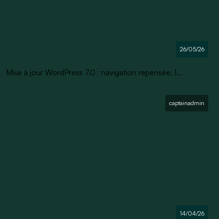
26/05/26
Mise à jour WordPress 7.0 : navigation repensée, I...
captainadmin
14/04/26