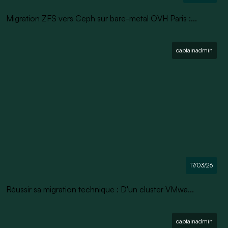
Migration ZFS vers Ceph sur bare-metal OVH Paris :...
captainadmin
17/03/26
Réussir sa migration technique : D'un cluster VMwa...
captainadmin