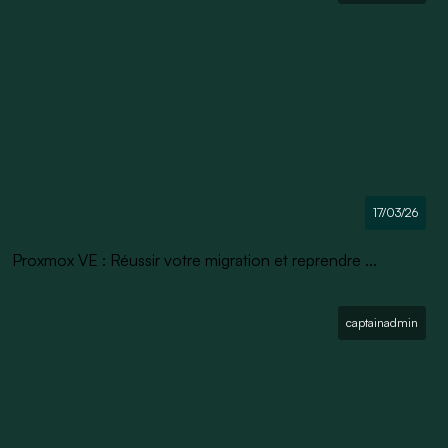
17/03/26
Proxmox VE : Réussir votre migration et reprendre ...
captainadmin