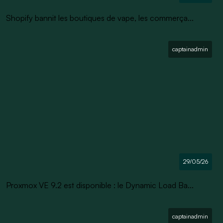
Shopify bannit les boutiques de vape, les commerça...
captainadmin
29/05/26
Proxmox VE 9.2 est disponible : le Dynamic Load Ba...
captainadmin