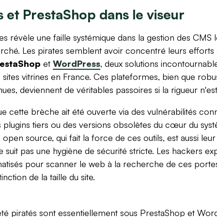
 et PrestaShop dans le viseur
les révèle une faille systémique dans la gestion des CMS l
ché. Les pirates semblent avoir concentré leurs efforts 
restaShop
et
WordPress
, deux solutions incontournable
ites vitrines en France. Ces plateformes, bien que robus
ues, deviennent de véritables passoires si la rigueur n'es
ue cette brèche ait été ouverte via des vulnérabilités co
s plugins tiers ou des versions obsolètes du cœur du sy
pen source, qui fait la force de ces outils, est aussi leur 
ne suit pas une hygiène de sécurité stricte. Les hackers ex
matisés pour scanner le web à la recherche de ces port
nction de la taille du site.
t été piratés sont essentiellement sous PrestaShop et Wo