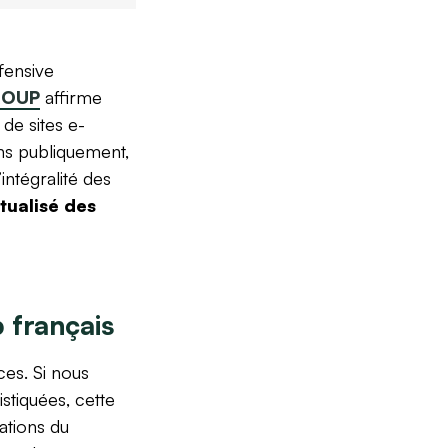
fensive
ROUP
affirme
de sites e-
ns publiquement,
intégralité des
ualisé des
 français
ces. Si nous
stiquées, cette
ations du