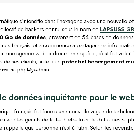
étique s'intensifie dans l'hexagone avec une nouvelle of
collectif de hackers connu sous le nom de
LAPSUS$ G
0 Go de données
, provenant de 54 bases de données 
ines français, et a commencé à partager ces informatio
ur, une agence web, « dream-me-up.fr », s’est fait voler l’
de ses clients, suite à un
potentiel hébergement mut
ées
via phpMyAdmin.
de données inquiétante pour le web
ique français fait face à une nouvelle vague de turbulen
 voir les géants de la Tech être la cible d'attaques sophi
e rappelle que personne n'est à l'abri. Selon les revendic