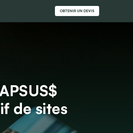
OBTENIR UN DEVIS
 LAPSUS$
f de sites