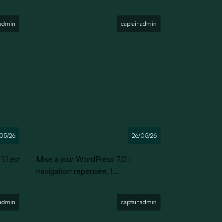
nadmin
captainadmin
05/26
26/05/26
.1 est
Mise à jour WordPress 7.0 :
navigation repensée, I...
nadmin
captainadmin