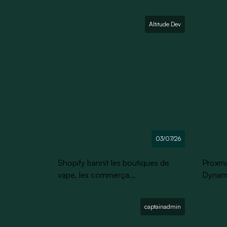
Altitude Dev
03/07/26
Shopify bannit les boutiques de
Proxmox
vape, les commerça...
Dynami
captainadmin