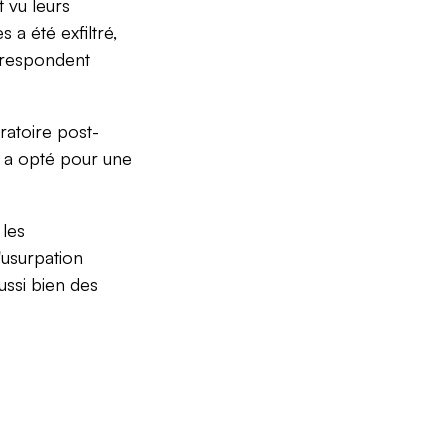
t vu leurs
a été exfiltré,
rrespondent
ratoire post-
e a opté pour une
 les
'usurpation
ussi bien des