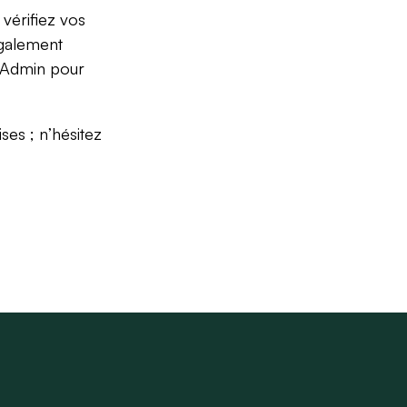
vérifiez vos
également
yAdmin pour
es ; n’hésitez