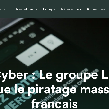
es
Offres et tarifs
Equipe
Références
Actualités
Cyber : Le groupe
e le piratage massi
français