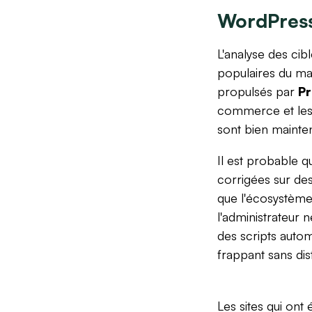
WordPress
L'analyse des cib
populaires du mar
propulsés par
P
commerce et les s
sont bien mainten
Il est probable q
corrigées sur de
que l'écosystème o
l'administrateur 
des scripts auto
frappant sans disti
Les sites qui on