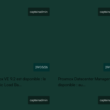
captainadmin
captai
29/05/26
29/
 VE 9.2 est disponible : le
Proxmox Datacenter Manager 1
c Load Ba...
disponible : au...
captainadmin
captai