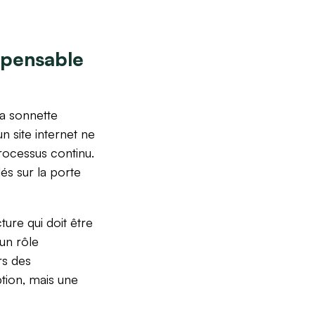
ispensable
la sonnette
n site internet ne
rocessus continu.
és sur la porte
ture qui doit être
un rôle
rs des
ption, mais une