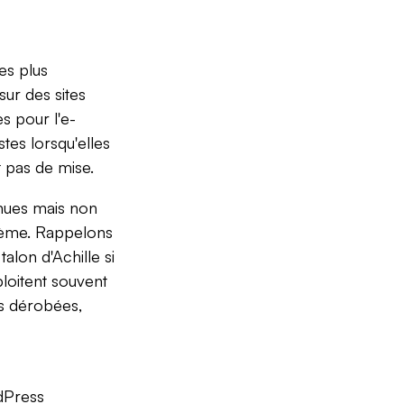
es plus
sur des sites
s pour l'e-
tes lorsqu'elles
t pas de mise.
nnues mais non
stème. Rappelons
talon d'Achille si
ploitent souvent
es dérobées,
rdPress