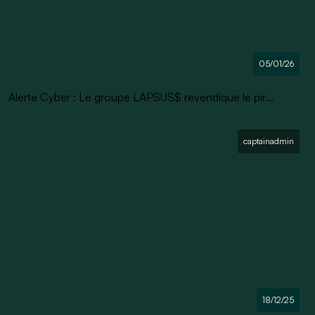
05/01/26
Alerte Cyber : Le groupe LAPSUS$ revendique le pir...
captainadmin
18/12/25