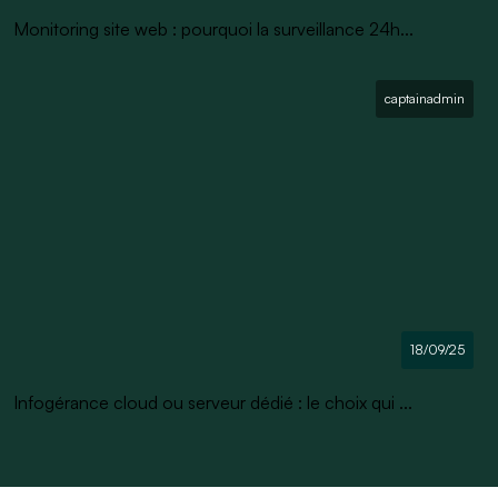
Monitoring site web : pourquoi la surveillance 24h...
captainadmin
18/09/25
Infogérance cloud ou serveur dédié : le choix qui ...