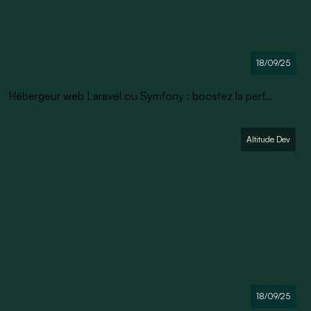
18/09/25
Hébergeur web Laravel ou Symfony : boostez la perf...
Altitude Dev
18/09/25