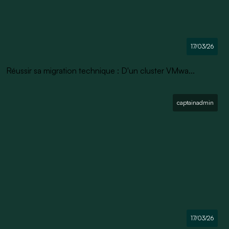
17/03/26
Réussir sa migration technique : D'un cluster VMwa...
captainadmin
17/03/26