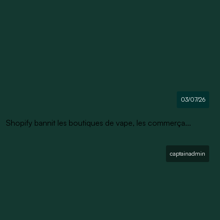
03/07/26
Shopify bannit les boutiques de vape, les commerça...
captainadmin