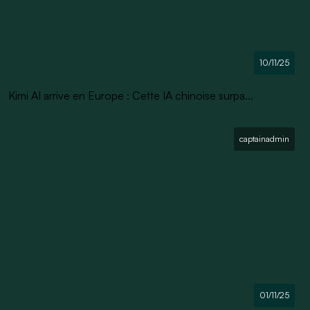
10/11/25
Kimi AI arrive en Europe : Cette IA chinoise surpa...
captainadmin
01/11/25