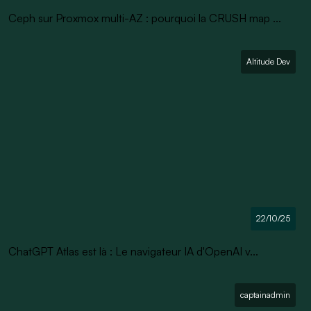
Ceph sur Proxmox multi-AZ : pourquoi la CRUSH map ...
Altitude Dev
22/10/25
ChatGPT Atlas est là : Le navigateur IA d'OpenAI v...
captainadmin