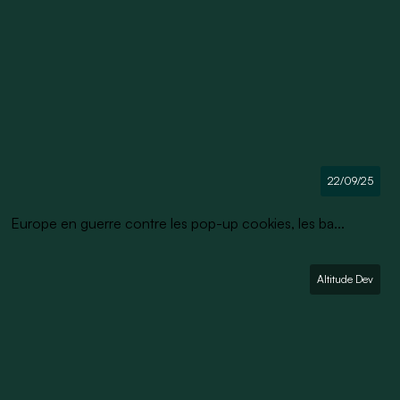
22/09/25
Europe en guerre contre les pop-up cookies, les ba...
Altitude Dev