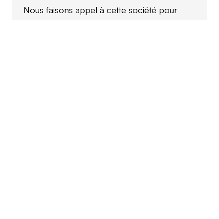
Nous faisons appel à cette société pour
l’hébergement de nos infrastructures
applicatives. Très bonnes, conforme aux
engagements et le support technique
réactif. Equipe c...
LIRE L'AVIS GOOGLE
Valerie GIRAUD
il y a 2 mois
J'ai fait appel à Green Hoster car je
souhaitais engager la gestion de