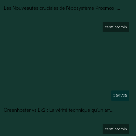
Les Nouveautés cruciales de l'écosystème Proxmox :...
captainadmin
25/11/25
Greenhoster vs Ex2 : La vérité technique qu'un art...
captainadmin