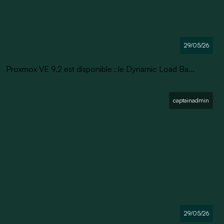
29/05/26
Proxmox VE 9.2 est disponible : le Dynamic Load Ba...
captainadmin
29/05/26