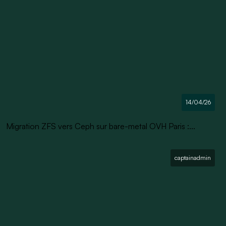
14/04/26
Migration ZFS vers Ceph sur bare-metal OVH Paris :...
captainadmin