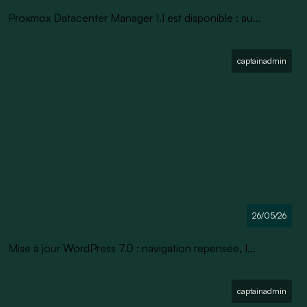
Proxmox Datacenter Manager 1.1 est disponible : au...
captainadmin
26/05/26
Mise à jour WordPress 7.0 : navigation repensée, I...
captainadmin