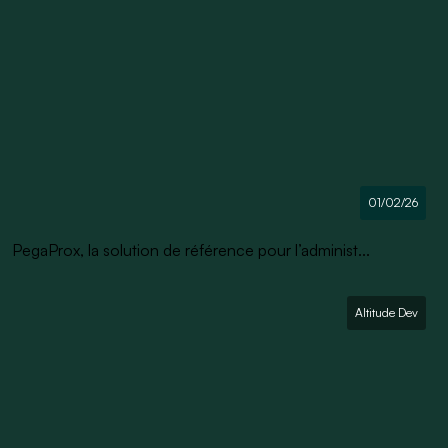
01/02/26
PegaProx, la solution de référence pour l’administ...
Altitude Dev