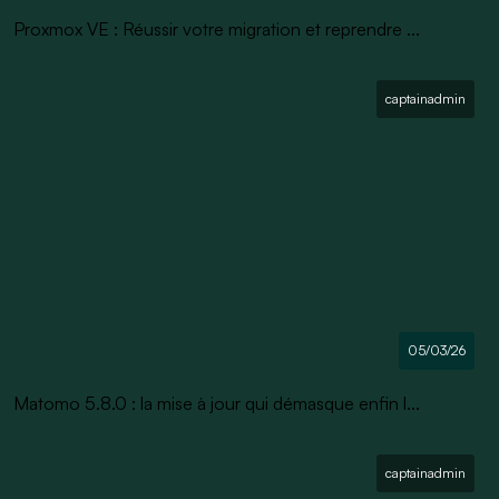
Proxmox VE : Réussir votre migration et reprendre ...
captainadmin
05/03/26
Matomo 5.8.0 : la mise à jour qui démasque enfin l...
captainadmin