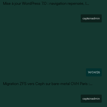
Mise à jour WordPress 7.0 : navigation repensée, I...
captainadmin
14/04/26
Migration ZFS vers Ceph sur bare-metal OVH Paris :...
captainadmin