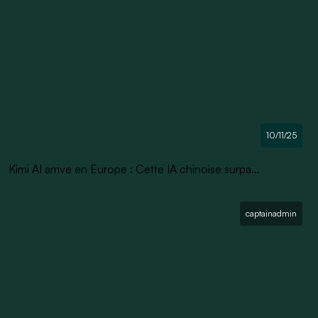
10/11/25
Kimi AI arrive en Europe : Cette IA chinoise surpa...
captainadmin