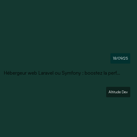
18/09/25
Hébergeur web Laravel ou Symfony : boostez la perf...
Altitude Dev