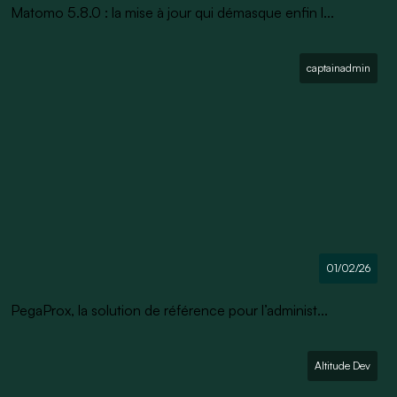
Matomo 5.8.0 : la mise à jour qui démasque enfin l...
captainadmin
01/02/26
PegaProx, la solution de référence pour l’administ...
Altitude Dev