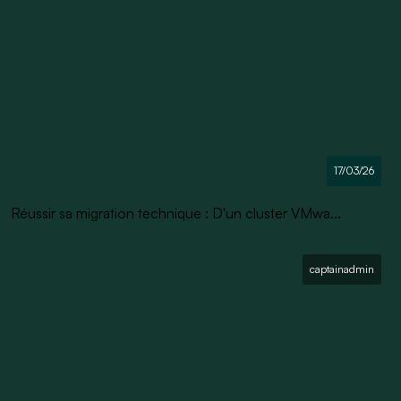
17/03/26
Réussir sa migration technique : D'un cluster VMwa...
captainadmin