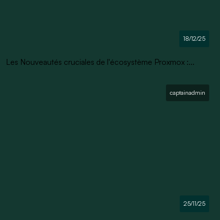
18/12/25
Les Nouveautés cruciales de l'écosystème Proxmox :...
captainadmin
25/11/25