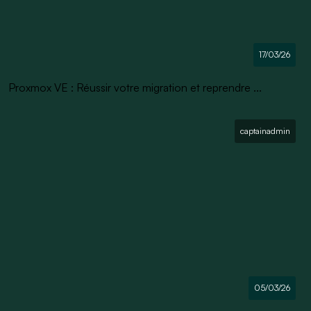
17/03/26
Proxmox VE : Réussir votre migration et reprendre ...
captainadmin
05/03/26