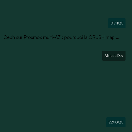
01/11/25
Ceph sur Proxmox multi-AZ : pourquoi la CRUSH map ...
Altitude Dev
22/10/25