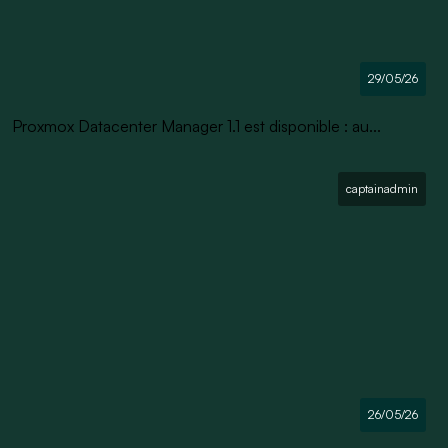
29/05/26
Proxmox Datacenter Manager 1.1 est disponible : au...
captainadmin
26/05/26