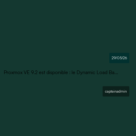
29/05/26
Proxmox VE 9.2 est disponible : le Dynamic Load Ba...
captainadmin