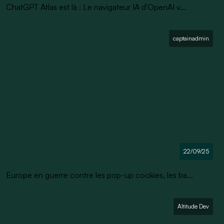
ChatGPT Atlas est là : Le navigateur IA d'OpenAI v...
captainadmin
22/09/25
Europe en guerre contre les pop-up cookies, les ba...
Altitude Dev