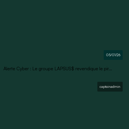
05/01/26
Alerte Cyber : Le groupe LAPSUS$ revendique le pir...
captainadmin