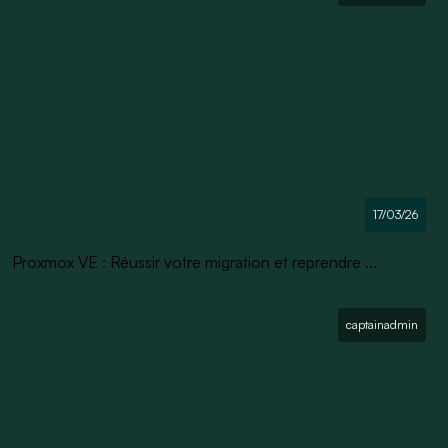
17/03/26
Proxmox VE : Réussir votre migration et reprendre ...
captainadmin