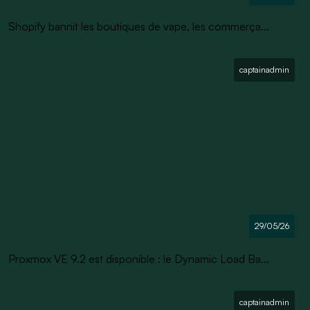
Shopify bannit les boutiques de vape, les commerça...
captainadmin
29/05/26
Proxmox VE 9.2 est disponible : le Dynamic Load Ba...
captainadmin