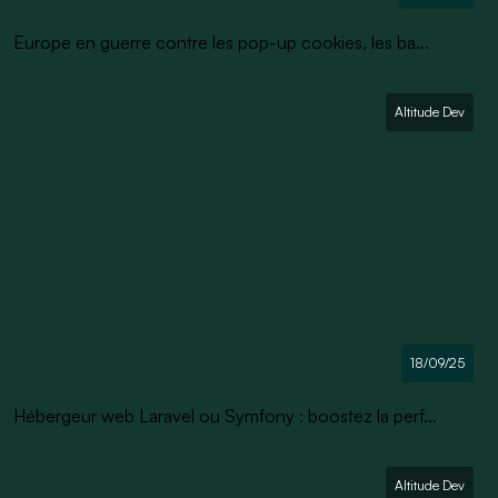
Europe en guerre contre les pop-up cookies, les ba...
Altitude Dev
18/09/25
Hébergeur web Laravel ou Symfony : boostez la perf...
Altitude Dev