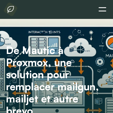
De Mautic à
Proxmox, une
solution pour
remplacer mailgun,
mailjet et autre
brevo