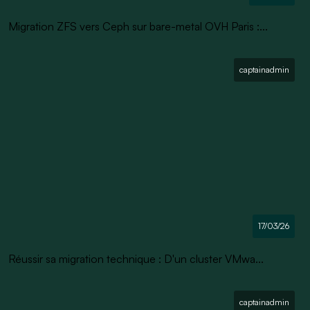
Migration ZFS vers Ceph sur bare-metal OVH Paris :...
captainadmin
17/03/26
Réussir sa migration technique : D'un cluster VMwa...
captainadmin