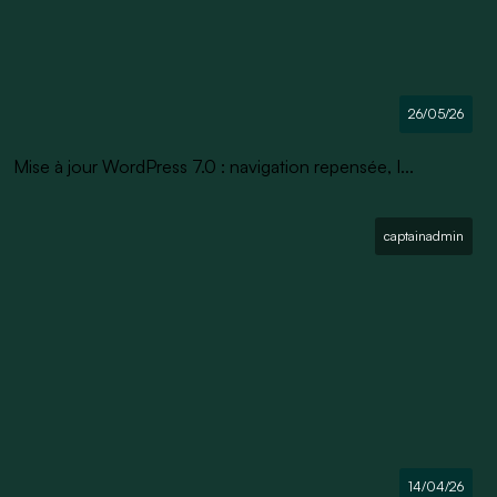
26/05/26
Mise à jour WordPress 7.0 : navigation repensée, I...
captainadmin
14/04/26