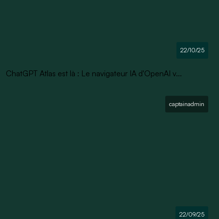
22/10/25
ChatGPT Atlas est là : Le navigateur IA d'OpenAI v...
captainadmin
22/09/25