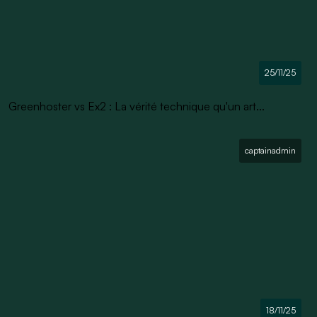
25/11/25
Greenhoster vs Ex2 : La vérité technique qu'un art...
captainadmin
18/11/25