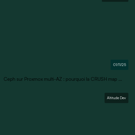
01/11/25
Ceph sur Proxmox multi-AZ : pourquoi la CRUSH map ...
Altitude Dev