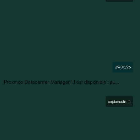
29/05/26
Proxmox Datacenter Manager 1.1 est disponible : au...
captainadmin