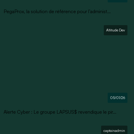
PegaProx, la solution de référence pour l’administ...
Altitude Dev
05/01/26
Alerte Cyber : Le groupe LAPSUS$ revendique le pir...
captainadmin