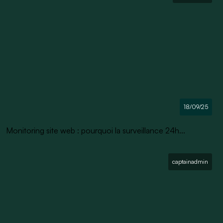
18/09/25
Monitoring site web : pourquoi la surveillance 24h...
captainadmin