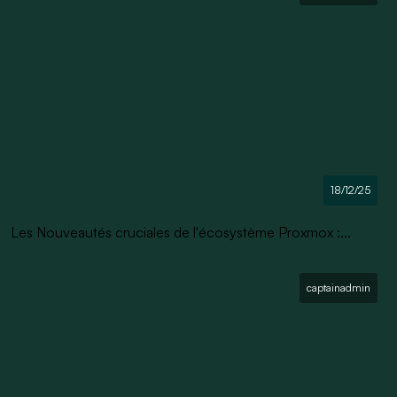
18/12/25
Les Nouveautés cruciales de l'écosystème Proxmox :...
captainadmin