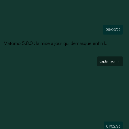
05/03/26
Matomo 5.8.0 : la mise à jour qui démasque enfin l...
captainadmin
01/02/26