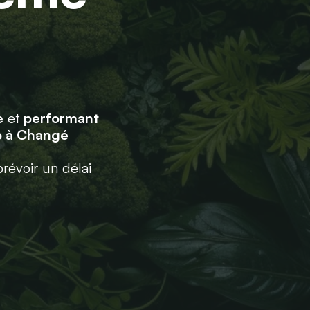
e
et
performant
b à Changé
prévoir un délai