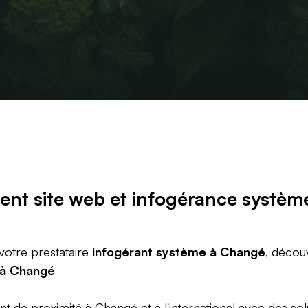
nt site web
et
infogérance systèm
votre prestataire
infogérant système à Changé
, décou
 à Changé
 de proximité à Changé et à l'international avec des sol