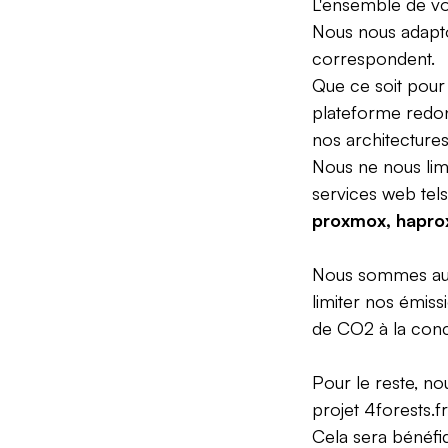
L'ensemble de vo
Nous nous adapto
correspondent.
Que ce soit pour
plateforme redon
nos architectures
Nous ne nous lim
services web tels
proxmox, hapro
Nous sommes auss
limiter nos émiss
de CO2 à la conc
Pour le reste, no
projet
4forests.fr
Cela sera bénéfi