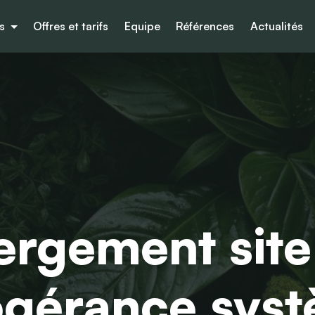
es
Offres et tarifs
Equipe
Références
Actualités
rgement sit
ogérance sys