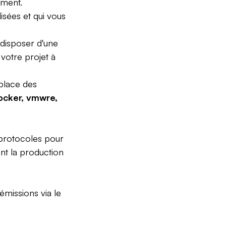
ement.
sées et qui vous
disposer d'une
votre projet à
place des
ocker, vmwre,
 protocoles pour
ant la production
émissions via le