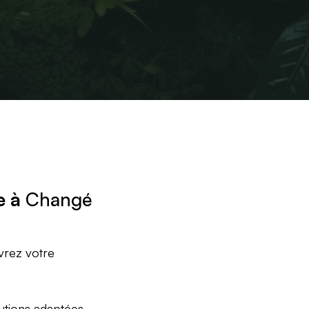
e à
Changé
vrez votre
utions adaptées,