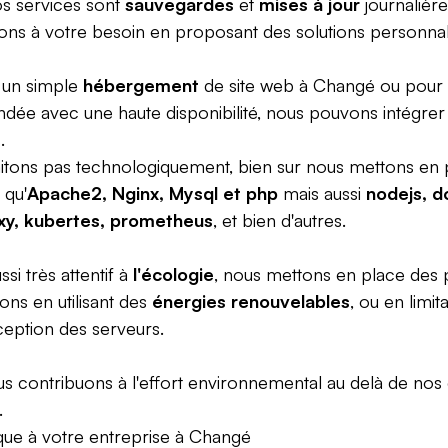
s services sont
sauvegardes
et
mises à jour
journalièr
ns à votre besoin en proposant des solutions personnali
 un simple
hébergement
de site web à Changé ou pour 
dée avec une haute disponibilité, nous pouvons intégrer 
.
itons pas technologiquement, bien sur nous mettons en 
 qu'
Apache2, Nginx, Mysql et php
mais aussi
nodejs, d
xy, kubertes, prometheus
, et bien d'autres.
i très attentif à
l'écologie
, nous mettons en place des
ions en utilisant des
énergies renouvelables
, ou en limit
eption des serveurs.
us contribuons à l'effort environnemental au delà de nos 
.
que à votre entreprise à
Changé