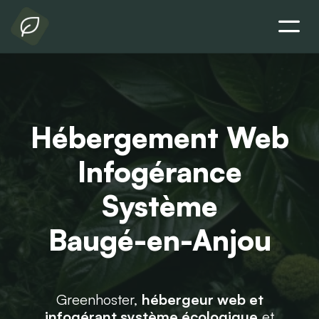
Hébergement Web
Infogérance
Système
Baugé-en-Anjou
Greenhoster,
hébergeur web et
infogérant système écologique
et