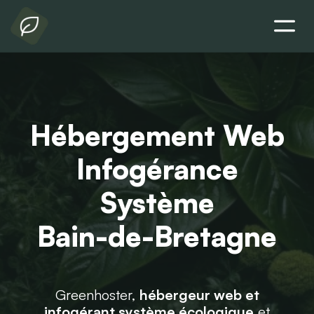
Hébergement Web
Infogérance
Système
Bain-de-Bretagne
Greenhoster,
hébergeur web et
infogérant système écologique
et